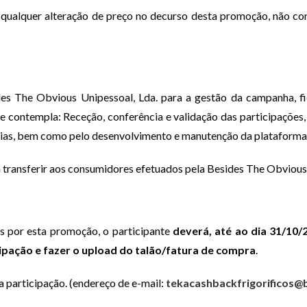
 qualquer alteração de preço no decurso desta promoção, não con
es The Obvious Unipessoal, Lda. para a gestão da campanha, fi
templa: Receção, conferência e validação das participações, cl
cárias, bem como pelo desenvolvimento e manutenção da plataform
 transferir aos consumidores efetuados pela Besides The Obvious 
s por esta promoção, o participante
deverá, até ao dia 31/10/
cipação e fazer o upload do talão/fatura de compra
.
a participação. (endereço de e-mail:
tekacashbackfrigorificos@