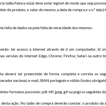
o/a talão/fatura no(a) deve estar legível de modo que seja possív
elo do produto, o valor do mesmo, a data de compra e o n.º da(o)
ela falta de dados ou pela falta de veracidade dos mesmos.
erão: ter acesso à internet através de i) um computador, ii) s
imas versões do Internet Edge, Chrome; Firefox; Safari ou outro 
a deverá ser preenchido de forma completa e correta os seg
rador nacional, e-mail, IBAN português e válido (todos obrigatór
intes formatos possíveis: pdf, tiff, jpeg, gif ou png) os seguinte
desta ação. No talão de compra deverão constar: o produto da a